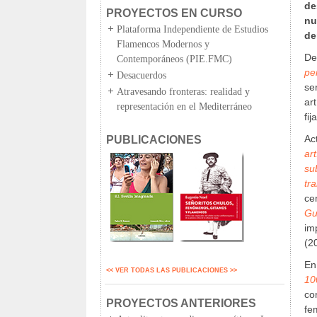
de
PROYECTOS EN CURSO
nu
Plataforma Independiente de Estudios
de
Flamencos Modernos y
De
Contemporáneos (PIE.FMC)
pe
Desacuerdos
se
Atravesando fronteras: realidad y
ar
representación en el Mediterráneo
fi
Ac
PUBLICACIONES
art
su
tr
ce
Gu
im
(2
En
<< VER TODAS LAS PUBLICACIONES >>
10
co
PROYECTOS ANTERIORES
fe