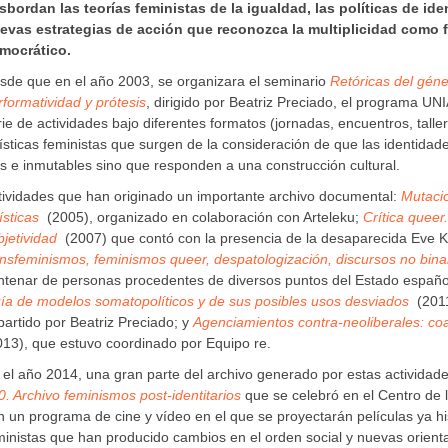
sbordan las teorías feministas de la igualdad, las políticas de id
evas estrategias de acción que reconozca la multiplicidad como
mocrático.
sde que en el año 2003, se organizara el seminario
Retóricas del géne
rformatividad y prótesis
, dirigido por Beatriz Preciado, el programa U
rie de actividades bajo diferentes formatos (jornadas, encuentros, tallere
tísticas feministas que surgen de la consideración de que las identida
jas e inmutables sino que responden a una construcción cultural.
tividades que han originado un importante archivo documental:
Mutacio
ísticas
(2005), organizado en colaboración con Arteleku;
Crítica queer
bjetividad
(2007) que contó con la presencia de la desaparecida Eve 
ansfeminismos, feminismos queer, despatologización, discursos no bina
ntenar de personas procedentes de diversos puntos del Estado españo
ía de modelos somatopolíticos y de sus posibles usos desviados
(2011
partido por Beatriz Preciado; y
Agenciamientos contra-neoliberales: coal
013), que estuvo coordinado por Equipo re.
 el año 2014, una gran parte del archivo generado por estas actividad
0. Archivo feminismos post-identitarios
que se celebró en el Centro de 
n un programa de cine y vídeo en el que se proyectarán películas ya hi
ministas que han producido cambios en el orden social y nuevas orient