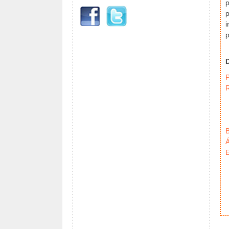
p
p
i
p
P
B
Á