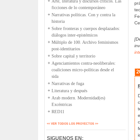
Arte, literatura y discursos críticos. Las
pr
ficciones de lo contemporáneo
te
Narrativas políticas. Con y contra la
Fe
historia
Ce
Sobre fronteras y cuerpos desplazados:
diálogos inter-epistémicos
[D
Múltiplo de 100. Archivo feminismos
in
post-identitarios
in
Sobre capital y territorio
Agenciamientos contra-neoliberales:
coaliciones micro-políticas desde el
2
sida
Narrativas de fuga
Literatura y después
D
Arab modern. Modernidad(es)
c
Excéntricas
t
RED11
e
c
<< VER TODOS LOS PROYECTOS >>
f
i
SIGUENOS EN: