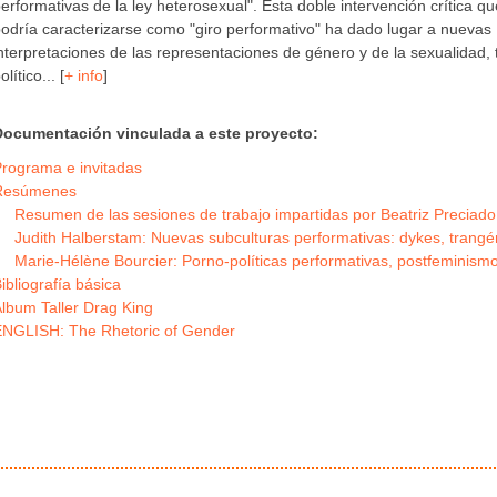
erformativas de la ley heterosexual". Esta doble intervención crítica qu
odría caracterizarse como "giro performativo" ha dado lugar a nuevas
nterpretaciones de las representaciones de género y de la sexualidad, 
olítico... [
+ info
]
Documentación vinculada a este proyecto:
rograma e invitadas
Resúmenes
Resumen de las sesiones de trabajo impartidas por Beatriz Preciado
Judith Halberstam: Nuevas subculturas performativas: dykes, trangén
Marie-Hélène Bourcier: Porno-políticas performativas, postfeminism
ibliografía básica
lbum Taller Drag King
ENGLISH: The Rhetoric of Gender