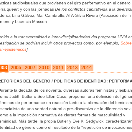
ácticas audiovisuales que provienen del giro performativo en el género y
oría
queer
; y con las jornadas
De los conflictos capital/vida a la diversi
derici, Lina Gálvez, Mar Cambrollé, ATA-Silvia Rivera (Asociación de T
nteno y Lucrecia Masson.
ebido a la transversalidad e inter-disciplinariedad del programa UNIA 
vestigación se podrían incluir otros proyectos como, por ejemplo,
Sobre
ter-epistémicos
]
003
2005
2007
2010
2011
2013
2014
RETÓRICAS DEL GÉNERO / POLÍTICAS DE IDENTIDAD: PERFORM
urante la década de los noventa, diversas autoras feministas y lesbian
omo Judith Butler o Sue-Ellen Case, proponen una definición del géne
érminos de performance en reacción tanto a la afirmación del feminis
sencialista de una verdad natural o pre-discursiva de la diferencia sex
omo a la imposición normativa de ciertas formas de masculinidad y
eminidad. Más tarde, la propia Butler y Eve K. Sedgwick, caracterizarán
dentidad de género como el resultado de la "repetición de invocacione