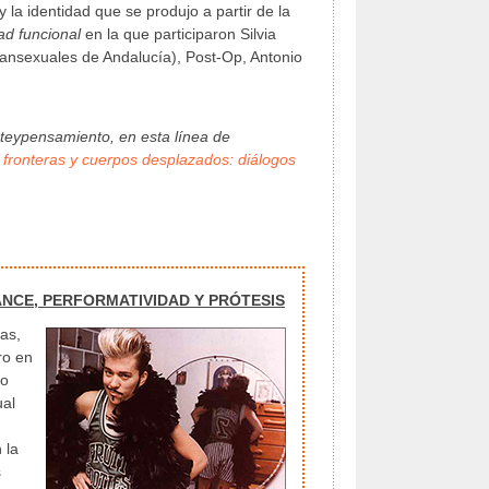
 la identidad que se produjo a partir de la
dad funcional
en la que participaron Silvia
ransexuales de Andalucía), Post-Op, Antonio
arteypensamiento, en esta línea de
 fronteras y cuerpos desplazados: diálogos
ANCE, PERFORMATIVIDAD Y PRÓTESIS
as,
ro en
mo
ual
 la
s