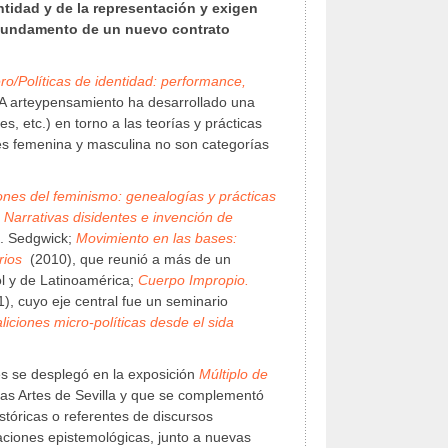
entidad y de la representación y exigen
 fundamento de un nuevo contrato
ro/Políticas de identidad: performance,
NIA arteypensamiento ha desarrollado una
s, etc.) en torno a las teorías y prácticas
des femenina y masculina no son categorías
nes del feminismo: genealogías y prácticas
. Narrativas disidentes e invención de
K. Sedgwick;
Movimiento en las bases:
rios
(2010), que reunió a más de un
l y de Latinoamérica;
Cuerpo Impropio.
), cuyo eje central fue un seminario
iciones micro-políticas desde el sida
es se desplegó en la exposición
Múltiplo de
las Artes de Sevilla y que se complementó
stóricas o referentes de discursos
aciones epistemológicas, junto a nuevas