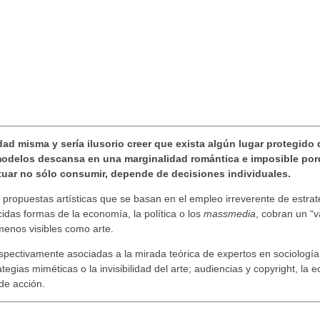
dad misma y sería ilusorio creer que exista algún lugar protegido 
modelos descansa en una marginalidad romántica e imposible po
tuar no sólo consumir, depende de decisiones individuales.
 propuestas artísticas que se basan en el empleo irreverente de estra
cidas formas de la economía, la política o los
massmedia
, cobran un “v
menos visibles como arte.
respectivamente asociadas a la mirada teórica de expertos en sociología
tegias miméticas o la invisibilidad del arte; audiencias y copyright, la
de acción.