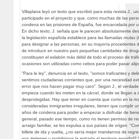
Villaplana leyó un texto que escribió para esta revista J., 
participado en el proyecto y que, como muchas de las per
condena en las prisiones de España, fue encarcelada por un 
En dicho texto, J. señala que le parecen absolutamente d
la legislación española establece para las llamadas
mulas
(
para designar a las personas, en su mayoría procedentes d
de introducir en nuestro país pequeñas cantidades de droga
constituyen el eslabón más débil de todo el proceso de tráfi
ocasiones son utilizadas como cebos para poder pasar ali
"Para le ley", denuncia en el texto, "somos traficantes y de
sentimos ciudadanas corrientes que, por una necesidad e
error que nos hacen pagar muy caro". Según J., el verdade
empieza cuando les meten en la cárcel, donde se llegan a s
desprotegidas. Hay que tener en cuenta que como en la ma
consideradas inmigrantes irregulares, tienen que cumplir u
años de condena para poder a empezar a disfrutar de benefi
general, pasado ese tiempo, como no tienen permiso de re
arraigo familiar, se les expulsa a sus países de origen. "
billete de ida y vuelta, ¿no sería mejor mandarnos de regr
nos detienen y prohibirnos la entrada al territorio español