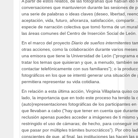
A partir de estos relatos, de las fotografías que habían ido 
conversaciones que mantuvieron durante las sesiones de p
una serie de palabras o ideas claves (deseo, libertad, reenc
aceptación, vida, futuro, añoranza, satisfacción, compartir.
especie de narración colectiva que tomó forma de un mura
las áreas comunes del Centro de Inserción Social de León.
En el marco del proyecto
Diario de sueños intermitentes
tam
otras acciones, como la colaboración durante varios mese
una emisora que tiene la Universidad de León ("programa en
tratar los temas que quisieran y que, a menudo, también s
contactar telefónicamente con sus familiares"); o la produc
fotográficos en los que se intentó generar una situación de
permitiera representar su vida cotidiana.
En relación a esta última acción, Virginia Villaplana quiso 
lado, la importancia que en todo este proceso ha tenido la 
(auto)representaciones fotográficas de los participantes en 
que llevaban a cabo ("hay que tener en cuenta que durante
reclusión apenas puedes acceder a imágenes de ti mismo y
restringido el uso de cámaras; de hecho, para conseguir int
que pasar por múltiples trámites burocráticos"). Por otro la
conscientes de que, al final, las instituciones las hacen las