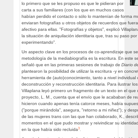
lo primero que se les propuso es que le pidieran por
carta a sus familiares (con los que en muchos casos
habían perdido el contacto o sólo lo mantenían de forma mu
enviaran fotografías u otros objetos de recuerdos que fuera
afectivo para ellas. "Fotografías y objetos", explicó Villapla
la situación de aniquilación identitaria que, tras su paso por
experimentando".
Un aspecto clave en los procesos de co-aprendizaje que se 
metodología de la mediabiografía es la escritura. En este sen
señaló que en las primeras sesiones de trabajo de
Diario d
plantearon la posibilidad de utilizar la escritura -y en concr
herramienta de (auto)conocimiento, tanto a nivel individual 
deconstrucción y reconstrucción identitaria. Para ilustrar los
Villaplana leyó primero un fragmento de un texto en el que 
proyecto, L. M., cuenta que el envío que le acababan de rea
hicieron cuando apenas tenía catorce meses, había supuesto
("porque mirándola", asegura, "retorno a mi niñez"); y des
de las mujeres trans con las que han colaborado, K., descr
momentos en el que pudo mostrar y reivindicar su identidad
3
en la que
había sido recluida
.