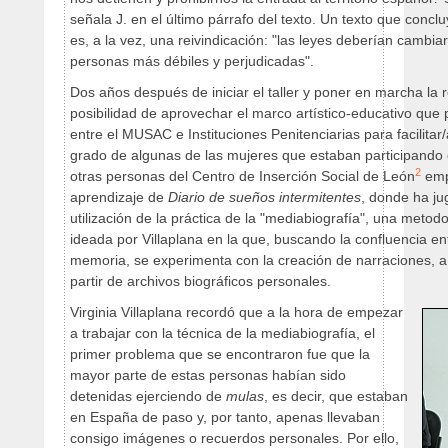
señala J. en el último párrafo del texto. Un texto que con
es, a la vez, una reivindicación: "las leyes deberían cambia
personas más débiles y perjudicadas".
Dos años después de iniciar el taller y poner en marcha la 
posibilidad de aprovechar el marco artístico-educativo que
entre el MUSAC e Instituciones Penitenciarias para facilitar/
grado de algunas de las mujeres que estaban participando e
2
otras personas del
Centro de Inserción Social de León
emp
aprendizaje de
Diario de sueños intermitentes
, donde ha ju
utilización de la práctica de la "mediabiografía", una metodol
ideada por Villaplana en la que, buscando la confluencia en
memoria, se experimenta con la creación de narraciones, a l
partir de archivos biográficos personales.
Virginia Villaplana recordó que a la hora de empezar
a trabajar con la técnica de la mediabiografía, el
primer problema que se encontraron fue que la
mayor parte de estas personas habían sido
detenidas ejerciendo de
mulas
, es decir, que estaban
en España de paso y, por tanto, apenas llevaban
consigo imágenes o recuerdos personales. Por ello,