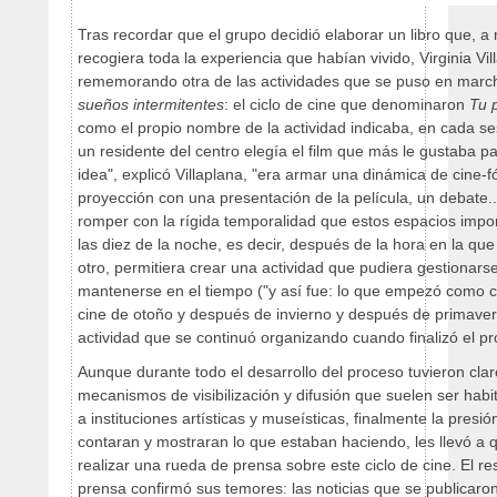
Tras recordar que el grupo decidió elaborar un libro que, a
recogiera toda la experiencia que habían vivido, Virginia Vill
rememorando otra de las actividades que se puso en marc
sueños intermitentes
: el ciclo de cine que denominaron
Tu p
como el propio nombre de la actividad indicaba, en cada s
un residente del centro elegía el film que más le gustaba p
idea", explicó Villaplana, "era armar una dinámica de cine
proyección con una presentación de la película, un debate...
romper con la rígida temporalidad que estos espacios impon
las diez de la noche, es decir, después de la hora en la que 
otro, permitiera crear una actividad que pudiera gestionar
mantenerse en el tiempo ("y así fue: lo que empezó como ci
cine de otoño y después de invierno y después de primave
actividad que se continuó organizando cuando finalizó el pr
Aunque durante todo el desarrollo del proceso tuvieron clar
mecanismos de visibilización y difusión que suelen ser habi
a instituciones artísticas y museísticas, finalmente la presi
contaran y mostraran lo que estaban haciendo, les llevó a 
realizar una rueda de prensa sobre este ciclo de cine. El r
prensa confirmó sus temores: las noticias que se publicaron 