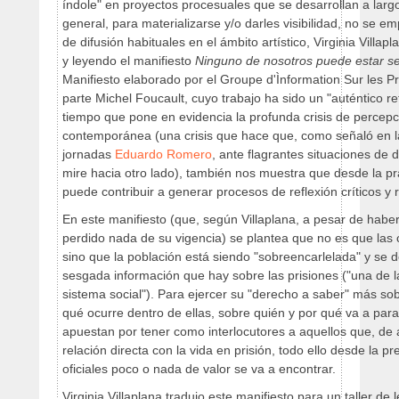
índole" en proyectos procesuales que se desarrollan a largo
general, para materializarse y/o darles visibilidad, no se em
de difusión habituales en el ámbito artístico, Virginia Villapl
y leyendo el manifiesto
Ninguno de nosotros puede estar seg
Manifiesto elaborado por el Groupe d'Ìnformation Sur les P
parte Michel Foucault, cuyo trabajo ha sido un "auténtico r
tiempo que pone en evidencia la profunda crisis de percepc
contemporánea (una crisis que hace que, como señaló en l
jornadas
Eduardo Romero
, ante flagrantes situaciones de d
mire hacia otro lado), también nos muestra que desde la prá
puede contribuir a generar procesos de reflexión críticos y 
En este manifiesto (que, según Villaplana, a pesar de habe
perdido nada de su vigencia) se plantea que no es que las
sino que la población está siendo "sobreencarlelada" y se 
sesgada información que hay sobre las prisiones ("una de l
sistema social"). Para ejercer su "derecho a saber" más so
qué ocurre dentro de ellas, sobre quién y por qué va a parar 
apuestan por tener como interlocutores a aquellos que, de
relación directa con la vida en prisión, todo ello desde la 
oficiales poco o nada de valor se va a encontrar.
Virginia Villaplana tradujo este manifiesto para un taller de l