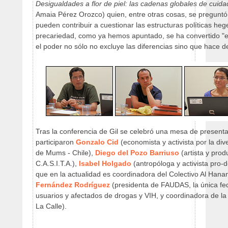
Desigualdades a flor de piel: las cadenas globales de cuid
Amaia Pérez Orozco) quien, entre otras cosas, se preguntó q
pueden contribuir a cuestionar las estructuras políticas h
precariedad, como ya hemos apuntado, se ha convertido "en
el poder no sólo no excluye las diferencias sino que hace d
Tras la conferencia de Gil se celebró una mesa de present
participaron
Gonzalo Cid
(economista y activista por la di
de Mums - Chile),
Diego del Pozo Barriuso
(artista y produ
C.A.S.I.T.A.),
Isabel Holgado
(antropóloga y activista pro-d
que en la actualidad es coordinadora del Colectivo Al Hanan
Fernández Rodríguez
(presidenta de FAUDAS, la única fe
usuarios y afectados de drogas y VIH, y coordinadora de la 
La Calle).