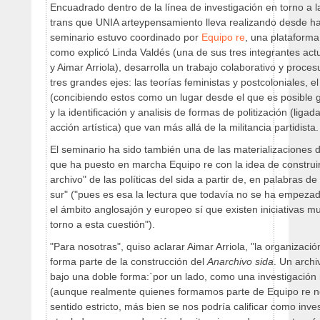
Encuadrado dentro de la línea de investigación en torno a l
trans que UNIA arteypensamiento lleva realizando desde h
seminario estuvo coordinado por
Equipo re
, una plataforma
como explicó Linda Valdés (una de sus tres integrantes act
y Aimar Arriola), desarrolla un trabajo colaborativo y proce
tres grandes ejes: las teorías feministas y postcoloniales, e
(concibiendo estos como un lugar desde el que es posible g
y la identificación y analisis de formas de politización (ligada
acción artística) que van más allá de la militancia partidista.
El seminario ha sido también una de las materializaciones 
que ha puesto en marcha Equipo re con la idea de construi
archivo" de las políticas del sida a partir de, en palabras d
sur" ("pues es esa la lectura que todavía no se ha empezad
el ámbito anglosajón y europeo sí que existen iniciativas m
torno a esta cuestión").
"Para nosotras", quiso aclarar Aimar Arriola, "la organizac
forma parte de la construcción del
Anarchivo sida
. Un arch
bajo una doble forma:`por un lado, como una investigació
(aunque realmente quienes formamos parte de Equipo re n
sentido estricto, más bien se nos podría calificar como inve