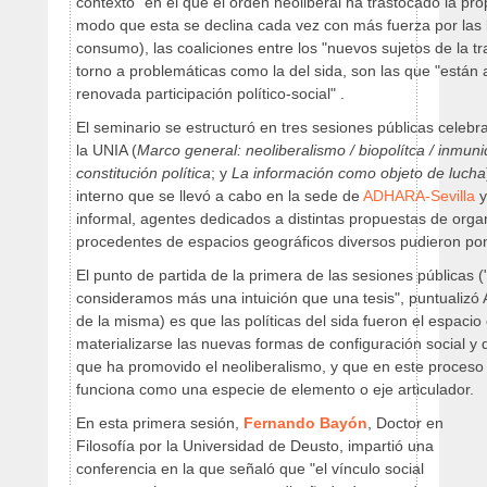
contexto "en el que el orden neoliberal ha trastocado la pr
modo que esta se declina cada vez con más fuerza por las l
consumo), las coaliciones entre los "nuevos sujetos de la 
torno a problemáticas como la del sida, son las que "están
renovada participación político-social" .
El seminario se estructuró en tres sesiones públicas celebr
la UNIA (
Marco general: neoliberalismo / biopolítca / inmun
constitución política
; y
La información como objeto de lucha
interno que se llevó a cabo en la sede de
ADHARA-Sevilla
y
informal, agentes dedicados a distintas propuestas de organ
procedentes de espacios geográficos diversos pudieron po
El punto de partida de la primera de las sesiones públicas 
consideramos más una intuición que una tesis", puntualizó A
de la misma) es que las políticas del sida fueron el espaci
materializarse las nuevas formas de configuración social y 
que ha promovido el neoliberalismo, y que en este proceso
funciona como una especie de elemento o eje articulador.
En esta primera sesión,
Fernando Bayón
, Doctor en
Filosofía por la Universidad de Deusto, impartió una
conferencia en la que señaló que "el vínculo social