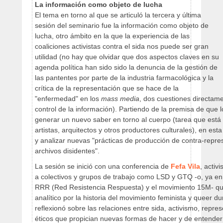
La información como objeto de lucha
El tema en torno al que se articuló la tercera y última
sesión del seminario fue la información como objeto de
lucha, otro ámbito en la que la experiencia de las
coaliciones activistas contra el sida nos puede ser gran
utilidad (no hay que olvidar que dos aspectos claves en su
agenda política han sido sido la denuncia de la gestión de
las pantentes por parte de la industria farmacológica y la
crítica de la representación que se hace de la
"enfermedad" en los
mass media
, dos cuestiones directame
control de la información). Partiendo de la premisa de que l
generar un nuevo saber en torno al cuerpo (tarea que está
artistas, arquitectos y otros productores culturales), en esta
y analizar nuevas "prácticas de producción de contra-repre
archivos disidentes".
La sesión se inició con una conferencia de
Fefa Vila
, activ
a colectivos y grupos de trabajo como LSD y GTQ -o, ya en l
RRR (Red Resistencia Respuesta) y el movimiento 15M- quie
analítico por la historia del movimiento feminista y queer du
reflexionó sobre las relaciones entre sida, activismo, repr
éticos que propician nuevas formas de hacer y de entender l