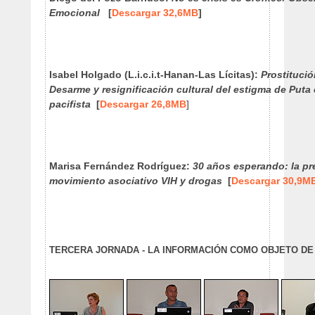
Emocional
[
Descargar 32,6MB
]
Isabel Holgado (L.i.c.i.t-Hanan-Las Lícitas):
Prostitució
Desarme y resignificación cultural del estigma de Pu
pacifista
[
Descargar 26,8MB
]
Marisa Fernández Rodríguez:
30 años esperando: la pr
movimiento asociativo VIH y drogas
[
Descargar 30,9M
TERCERA JORNADA - LA INFORMACIÓN COMO OBJETO DE