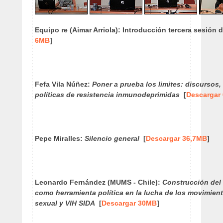
Equipo re
(
Aimar Arriola)
: Introducción tercera sesión 
6MB
]
Fefa Vila Núñez
:
Poner a prueba los limites: discursos,
políticas de resistencia inmunodeprimidas
[
Descargar
Pepe Miralles
:
Silencio general
[
Descargar 36,7MB
]
Leonardo Fernández (MUMS - Chile)
:
Construcción del 
como herramienta política en la lucha de los movimient
sexual y VIH SIDA
[
Descargar 30MB
]