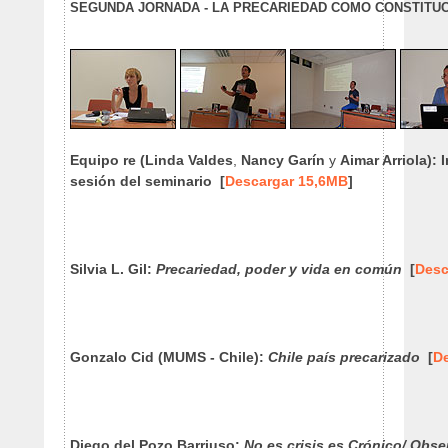
SEGUNDA JORNADA - LA PRECARIEDAD COMO CONSTITUC
Equipo re
(Linda Valdes
,
Nancy Garín
y
Aimar Arriola):
sesión del seminario [
Descargar 15,6MB
]
Silvia L. Gil:
Precariedad, poder y vida en común
[
Desc
Gonzalo Cid (MUMS - Chile):
Chile país precarizado
[
D
Diego del Pozo Barriuso:
No es crisis es Crónico/ Obse