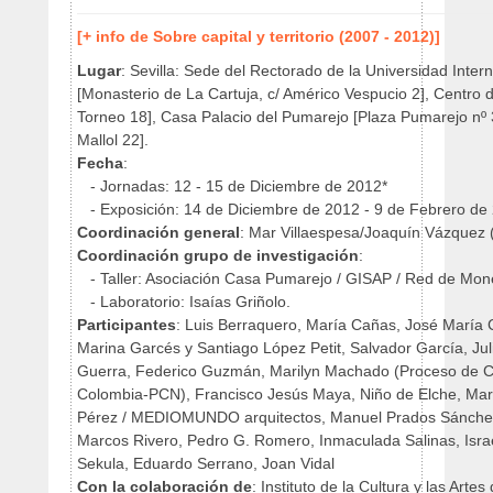
[+ info de Sobre capital y territorio (2007 - 2012)]
Lugar
: Sevilla: Sede del Rectorado de la Universidad Inter
[Monasterio de La Cartuja, c/ Américo Vespucio 2], Centro de
Torneo 18], Casa Palacio del Pumarejo [Plaza Pumarejo nº 3
Mallol 22].
Fecha
:
- Jornadas: 12 - 15 de Diciembre de 2012*
- Exposición: 14 de Diciembre de 2012 - 9 de Febrero d
Coordinación general
: Mar Villaespesa/Joaquín Vázquez 
Coordinación grupo de investigación
:
- Taller: Asociación Casa Pumarejo / GISAP / Red de Mon
- Laboratorio: Isaías Griñolo.
Participantes
: Luis Berraquero, María Cañas, José María C
Marina Garcés y Santiago López Petit, Salvador García, Jul
Guerra, Federico Guzmán, Marilyn Machado (Proceso de 
Colombia-PCN), Francisco Jesús Maya, Niño de Elche, Mar
Pérez / MEDIOMUNDO arquitectos, Manuel Prados Sánchez
Marcos Rivero, Pedro G. Romero, Inmaculada Salinas, Israe
Sekula, Eduardo Serrano, Joan Vidal
Con la colaboración de
: Instituto de la Cultura y las Artes