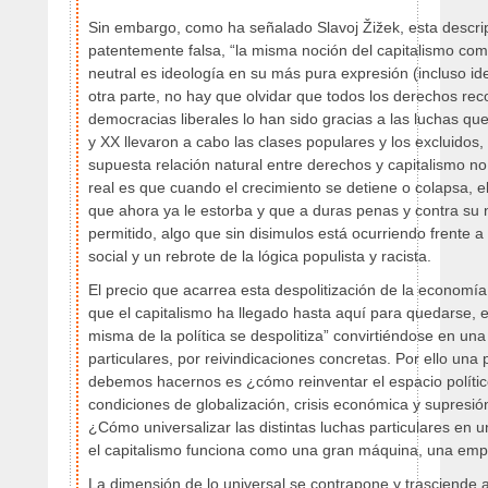
Sin embargo, como ha señalado Slavoj Žižek, esta descrip
patentemente falsa, “la misma noción del capitalismo co
neutral es ideología en su más pura expresión (incluso ide
otra parte, no hay que olvidar que todos los derechos rec
democracias liberales lo han sido gracias a las luchas que
y XX llevaron a cabo las clases populares y los excluidos,
supuesta relación natural entre derechos y capitalismo no 
real es que cuando el crecimiento se detiene o colapsa, e
que ahora ya le estorba y que a duras penas y contra su 
permitido, algo que sin disimulos está ocurriendo frente a
social y un rebrote de la lógica populista y racista.
El precio que acarrea esta despolitización de la economía
que el capitalismo ha llegado hasta aquí para quedarse, e
misma de la política se despolitiza” convirtiéndose en una
particulares, por reivindicaciones concretas. Por ello una
debemos hacernos es ¿cómo reinventar el espacio polític
condiciones de globalización, crisis económica y supresi
¿Cómo universalizar las distintas luchas particulares en
el capitalismo funciona como una gran máquina, una emp
La dimensión de lo universal se contrapone y trasciende 