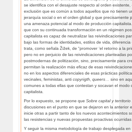
se identifica con el desajuste respecto al orden existente,
exclusión que es común a todos aquellos que no tienen un
jerarquía social o en el orden global y que precisamente 
una amenaza potencial al modo de producción capitalista
que con su continuada transformación en un régimen postp
capitalista es capaz de neutralizar las reivindicaciones par
bajo las formas de identidades, estilos de vida, diferencia c
trata, como señala Žižek, de “promover ‘el retorno a la p
pero no en perjuicio de las reivindicaciones planteadas po
postmodernas de politización, sino, precisamente para cr
permitan la realización más eficaz de esas reivindicaciones
no en los aspectos diferenciales de esas prácticas polític
vecinales, feministas, anti
copyrigth
,
queers
… sino en aqu
comunes a todas ellas que contestan y socavan el modo 
capitalista.
Por lo expuesto, se propone que
Sobre capital y territorio I
discusiones en el punto en que se dejaron en la anterior 
inicie otras a partir tanto de los nuevos acontecimientos 
las resistencias y nuevas propuestas proactivas ocurrida
Y seguir la misma metodología de trabajo desplegada en l