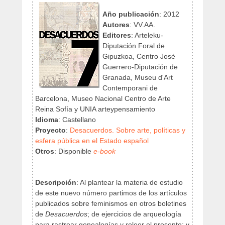
Año publicación
: 2012
Autores
: VV.AA.
Editores
: Arteleku-
Diputación Foral de
Gipuzkoa, Centro José
Guerrero-Diputación de
Granada, Museu d'Art
Contemporani de
Barcelona, Museo Nacional Centro de Arte
Reina Sofía y UNIA arteypensamiento
Idioma
: Castellano
Proyecto
:
Desacuerdos. Sobre arte, políticas y
esfera pública en el Estado español
Otros
: Disponible
e-book
Descripción
: Al plantear la materia de estudio
de este nuevo número partimos de los artículos
publicados sobre feminismos en otros boletines
de
Desacuerdos
; de ejercicios de arqueología
para rastrear genealogías y releer el presente; y