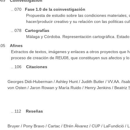
 069
Coinvestigación
. 070
Fase 1.0 de la coinvestigación
opuesta de estudio sobre las condiciones materiales, dificu
cer/producir creativo y su relación con las políticas cult
. 078
Cartografías
laga y Córdoba. Representación cartográfica. Estado del a
 105
Afines
tractos de textos, imágenes y enlaces a otros proyectos que han 
oceso de creación de REU08, que constituyen sus afectos y lo 
. 106
Citaciones
Georges Didi-Huberman / Ashley Hunt / Judith Butler / VV.AA. /Isab
von Osten / Jaron Rowan y María Ruido / Henry Jenkins / Beatriz 
. 112
Reseñas
Bruyer / Pony Bravo / Cartac / Efrén Álvarez / CUP / LaFundició /