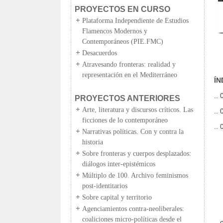
PROYECTOS EN CURSO
Plataforma Independiente de Estudios
Flamencos Modernos y
Contemporáneos (PIE.FMC)
Desacuerdos
Atravesando fronteras: realidad y
representación en el Mediterráneo
ÍN
..
PROYECTOS ANTERIORES
Arte, literatura y discursos críticos. Las
..
ficciones de lo contemporáneo
..
Narrativas políticas. Con y contra la
Ac
historia
Sobre fronteras y cuerpos desplazados:
diálogos inter-epistémicos
Múltiplo de 100. Archivo feminismos
post-identitarios
Sobre capital y territorio
Agenciamientos contra-neoliberales:
coaliciones micro-políticas desde el