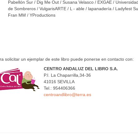
Pabellón Sur / Dig Me Out / Susana Velasco / EXGAE / Universida
de Sombreros / VulgarisARTE / L - able / lapanadería / Ladyfest Sur
Fran MM / YProductions
ra solicitar un ejemplar de este libro puede ponerse en contacto con:
CENTRO ANDALUZ DEL LIBRO S.A.
P.I. La Chaparrilla,34-36
41016 SEVILLA
Tel.: 954406366
centroandlibro@terra.es