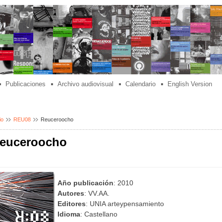
Publicaciones
Archivo audiovisual
Calendario
English Version
io
REU08
Reuceroocho
euceroocho
Año publicación
: 2010
Autores
: VV.AA.
Editores
: UNIA arteypensamiento
Idioma
: Castellano