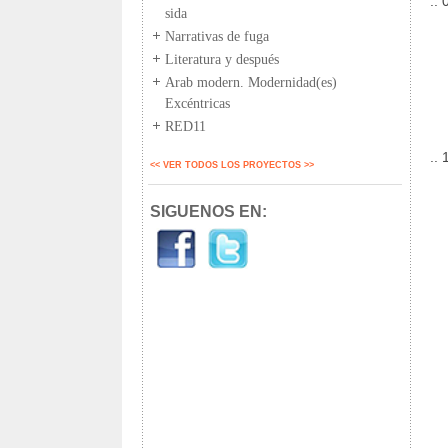
..
sida
.
Narrativas de fuga
Pr
Literatura y después
ha
Arab modern. Modernidad(es)
Excéntricas
.
Má
RED11
..
<< VER TODOS LOS PROYECTOS >>
Ex
pr
SIGUENOS EN:
.
.