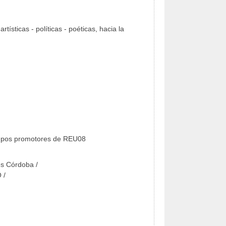
rtísticas - políticas - poéticas, hacia la
upos promotores de REU08
es Córdoba /
 /