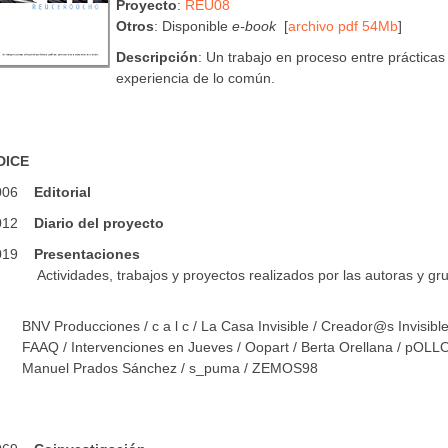
Proyecto
:
REU08
Otros
: Disponible
e-book
[
archivo pdf 54Mb
]
Descripción
: Un trabajo en proceso entre prácticas a
experiencia de lo común.
DICE
 006
Editorial
 012
Diario del proyecto
 019
Presentaciones
tividades, trabajos y proyectos realizados por las autoras y gr
BNV Producciones / c a l c / La Casa Invisible / Creador@s Invisibl
FAAQ / Intervenciones en Jueves / Oopart / Berta Orellana / pOLLO
Manuel Prados Sánchez / s_puma / ZEMOS98