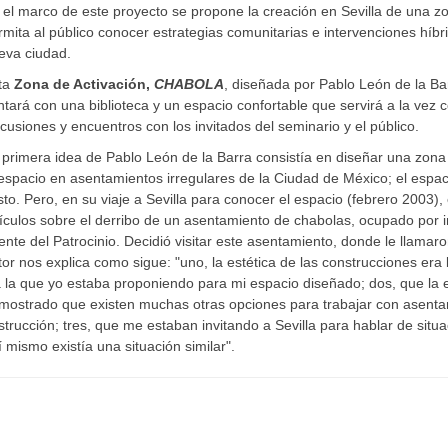
 el marco de este proyecto se propone la creación en Sevilla de una z
rmita al público conocer estrategias comunitarias e intervenciones híb
eva ciudad.
ta
Zona de Activación,
CHABOLA
, diseñada por Pablo León de la Ba
ntará con una biblioteca y un espacio confortable que servirá a la vez 
scusiones y encuentros con los invitados del seminario y el público.
 primera idea de Pablo León de la Barra consistía en diseñar una zona
 espacio en asentamientos irregulares de la Ciudad de México; el espac
sto. Pero, en su viaje a Sevilla para conocer el espacio (febrero 2003),
tículos sobre el derribo de un asentamiento de chabolas, ocupado por 
ente del Patrocinio. Decidió visitar este asentamiento, donde le llamaro
tor nos explica como sigue: "uno, la estética de las construcciones era 
a la que yo estaba proponiendo para mi espacio diseñado; dos, que la e
mostrado que existen muchas otras opciones para trabajar con asentami
strucción; tres, que me estaban invitando a Sevilla para hablar de situa
í mismo existía una situación similar".