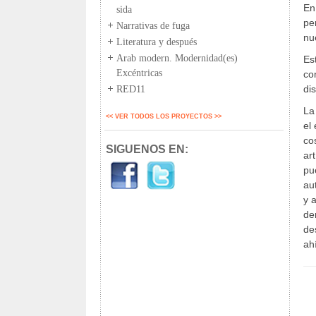
En
sida
pe
Narrativas de fuga
nu
Literatura y después
Arab modern. Modernidad(es)
Es
Excéntricas
co
di
RED11
La
<< VER TODOS LOS PROYECTOS >>
el
co
SIGUENOS EN:
ar
pu
au
y 
de
de
ah