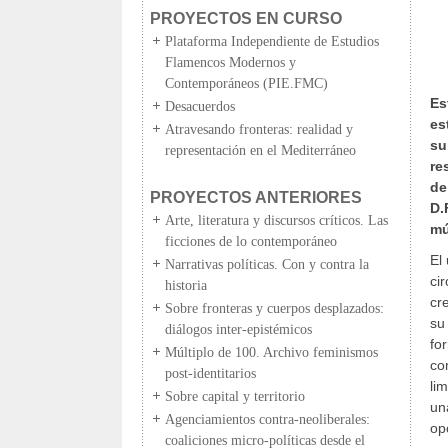
PROYECTOS EN CURSO
Plataforma Independiente de Estudios
Flamencos Modernos y
Contemporáneos (PIE.FMC)
Es
Desacuerdos
es
Atravesando fronteras: realidad y
su
representación en el Mediterráneo
re
de
PROYECTOS ANTERIORES
D.
Arte, literatura y discursos críticos. Las
mú
ficciones de lo contemporáneo
El
Narrativas políticas. Con y contra la
ci
historia
cr
Sobre fronteras y cuerpos desplazados:
su
diálogos inter-epistémicos
fo
Múltiplo de 100. Archivo feminismos
co
post-identitarios
li
Sobre capital y territorio
un
Agenciamientos contra-neoliberales:
op
coaliciones micro-políticas desde el