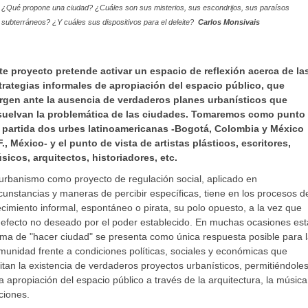
¿Qué propone una ciudad? ¿Cuáles son sus misterios, sus escondrijos, sus paraísos
subterráneos? ¿Y cuáles sus dispositivos para el deleite?
Carlos Monsivais
te proyecto pretende activar un espacio de reflexión acerca de la
trategias informales de apropiación del espacio público, que
rgen ante la ausencia de verdaderos planes urbanísticos que
suelvan la problemática de las ciudades. Tomaremos como punto
 partida dos urbes latinoamericanas -Bogotá, Colombia y México
F., México- y el punto de vista de artistas plásticos, escritores,
sicos, arquitectos, historiadores, etc.
 urbanismo como proyecto de regulación social, aplicado en
rcunstancias y maneras de percibir específicas, tiene en los procesos d
ecimiento informal, espontáneo o pirata, su polo opuesto, a la vez que
 efecto no deseado por el poder establecido. En muchas ocasiones est
rma de "hacer ciudad" se presenta como única respuesta posible para 
munidad frente a condiciones políticas, sociales y económicas que
mitan la existencia de verdaderos proyectos urbanísticos, permitiéndole
a apropiación del espacio público a través de la arquitectura, la música 
ciones.