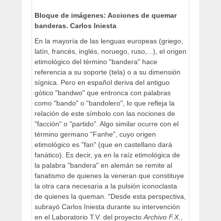
Bloque de imágenes: Acciones de quemar
banderas. Carlos Iniesta
En la mayoría de las lenguas europeas (griego,
latín, francés, inglés, noruego, ruso,...), el origen
etimológico del término "bandera" hace
referencia a su soporte (tela) o a su dimensión
sígnica. Pero en español deriva del antiguo
gótico "bandwo" que entronca con palabras
como "bando" o "bandolero", lo que refleja la
relación de este símbolo con las nociones de
"facción" o "partido". Algo similar ocurre con el
término germano "Fanhe", cuyo origen
etimológico es "fan" (que en castellano dará
fanático). Es decir, ya en la raíz etimológica de
la palabra "bandera" en alemán se remite al
fanatismo de quienes la veneran que constituye
la otra cara necesaria a la pulsión iconoclasta
de quienes la queman. "Desde esta perspectiva,
subrayó Carlos Iniesta durante su intervención
en el Laboratorio T.V. del proyecto
Archivo F.X.
,