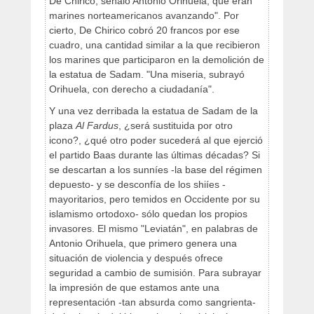
De Chirico, señaló Antonio Orihuela, que eran
marines norteamericanos avanzando". Por
cierto, De Chirico cobró 20 francos por ese
cuadro, una cantidad similar a la que recibieron
los marines que participaron en la demolición de
la estatua de Sadam. "Una miseria, subrayó
Orihuela, con derecho a ciudadanía".
Y una vez derribada la estatua de Sadam de la
plaza
Al Fardus
, ¿será sustituida por otro
icono?, ¿qué otro poder sucederá al que ejerció
el partido Baas durante las últimas décadas? Si
se descartan a los sunníes -la base del régimen
depuesto- y se desconfía de los shiíes -
mayoritarios, pero temidos en Occidente por su
islamismo ortodoxo- sólo quedan los propios
invasores. El mismo "Leviatán", en palabras de
Antonio Orihuela, que primero genera una
situación de violencia y después ofrece
seguridad a cambio de sumisión. Para subrayar
la impresión de que estamos ante una
representación -tan absurda como sangrienta-