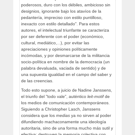
poderosos, duro con los débiles, ambicioso sin
designios, ignorante bajo los atavíos de la
pedantería, impreciso con estilo puntilloso,
inexacto con estilo detallado". Para estos
autores, el intelectual triunfante se caracteriza
por ser deferente con el poder (económico,
cultural, mediático,...), por evitar las
apreciaciones y opiniones políticamente
incómodas, y por desmarcarse de la militancia
socio-política en nombre de la democracia (un
palabra devaluada, vaciada de sentido) y de
una supuesta igualdad en el campo del saber y
de las creencias.
Todo esto supone, a juicio de Nadine Janssens,
el triunfo del "todo vale", auténtico
leit-motif
de
los medios de comunicación contemporáneos.
Siguiendo a Christopher Lasch, Janssens
considera que los
medias
ya no sirven al poder
difundiendo machaconamente una ideología
autoritaria, sino de una forma mucho más sutil y
efectiva: destruyen la memoria colectiva con