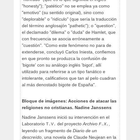
"honesty"); "patético" no se emplea ya como
"emotivo" (su sentido original), sino como
"deplorable" o "ridículo" (que sería la traducción
del término anglosajón "pathetic"); o "question",
el declamado "dilema" o "duda" de Hamlet, que
con frecuencia se asocia erróneamente a
"cuestión". "Como este fenómeno no para de
extenderse, concluyó Carlos Iniesta, confiemos
en que pronto se produzca la confusión de
'bigote' con su análogo inglés 'bigot', allí
utilizado para referirse a un tipo fanático e
intolerante, calificativos que tan al pelo cuadran
al más denostado bigote de España".
Bloque de imágenes: Acciones de atacar las
religiones no cristianas. Nadine Janssens
Nadine Janssens inició su intervención en el
Laboratorio
del proyecto
Archivo
,
T.V.
F.X.
leyendo un fragmento de
Diario de un
descreído
, una novela de Claude Neujean en la