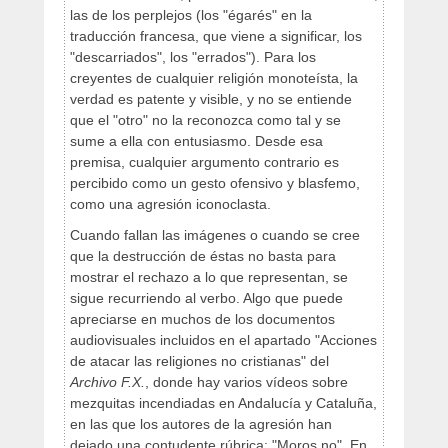
las de los perplejos (los "égarés" en la
traducción francesa, que viene a significar, los
"descarriados", los "errados"). Para los
creyentes de cualquier religión monoteísta, la
verdad es patente y visible, y no se entiende
que el "otro" no la reconozca como tal y se
sume a ella con entusiasmo. Desde esa
premisa, cualquier argumento contrario es
percibido como un gesto ofensivo y blasfemo,
como una agresión iconoclasta.
Cuando fallan las imágenes o cuando se cree
que la destrucción de éstas no basta para
mostrar el rechazo a lo que representan, se
sigue recurriendo al verbo. Algo que puede
apreciarse en muchos de los documentos
audiovisuales incluidos en el apartado "Acciones
de atacar las religiones no cristianas" del
Archivo F.X.
, donde hay varios vídeos sobre
mezquitas incendiadas en Andalucía y Cataluña,
en las que los autores de la agresión han
dejado una contudente rúbrica: "Moros no". En