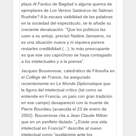
plaza
Al Fardus
de Bagdad o alguna quema de
ejemplares de
Los Versos Satánicos
de Salman
Rushdie? A la escasa visibilidad de las palabras
en la sociedad del espectáculo, se le añade su
creciente devaluación. "Que los políticos las
usen a su antojo, precisó Nadine Janssens, no
es una situación nueva y ni siquiera parece
restarles credibilidad (...), lo más preocupante
es que ese uso caprichoso se haya contagiado
a los intelectuales y a la prensa".
Jacques Bouveresse, catedrático de Filosofía en
el
Collège de France
, ha asegurado
recientemente en
Le Monde Diplomatique
que
la figura del intelectual crítico (tal como se
entiende en Francia, un país con gran tradición
en ese campo) desapareció con la muerte de
Pierre Bourdieu (acaecida el 23 de enero de
2002). Bouveresse cita a Jean Claude Milner
que en un panfleto titulado "¿Existe una vida
intelectual en Francia?" describe al nuevo
intelectual como "pusilánime ante los