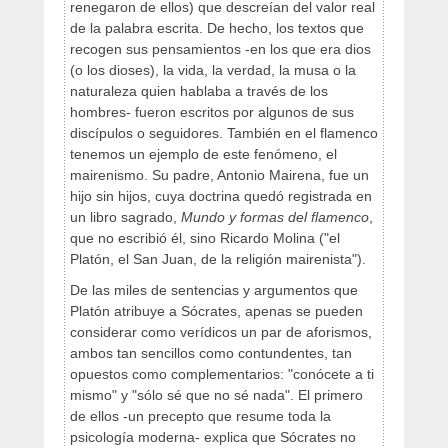
renegaron de ellos) que descreían del valor real
de la palabra escrita. De hecho, los textos que
recogen sus pensamientos -en los que era dios
(o los dioses), la vida, la verdad, la musa o la
naturaleza quien hablaba a través de los
hombres- fueron escritos por algunos de sus
discípulos o seguidores. También en el flamenco
tenemos un ejemplo de este fenómeno, el
mairenismo. Su padre, Antonio Mairena, fue un
hijo sin hijos, cuya doctrina quedó registrada en
un libro sagrado,
Mundo y formas del flamenco
,
que no escribió él, sino Ricardo Molina ("el
Platón, el San Juan, de la religión mairenista").
De las miles de sentencias y argumentos que
Platón atribuye a Sócrates, apenas se pueden
considerar como verídicos un par de aforismos,
ambos tan sencillos como contundentes, tan
opuestos como complementarios: "conócete a ti
mismo" y "sólo sé que no sé nada". El primero
de ellos -un precepto que resume toda la
psicología moderna- explica que Sócrates no