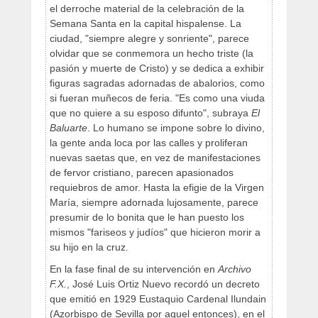
el derroche material de la celebración de la
Semana Santa en la capital hispalense. La
ciudad, "siempre alegre y sonriente", parece
olvidar que se conmemora un hecho triste (la
pasión y muerte de Cristo) y se dedica a exhibir
figuras sagradas adornadas de abalorios, como
si fueran muñecos de feria. "Es como una viuda
que no quiere a su esposo difunto", subraya
El
Baluarte
. Lo humano se impone sobre lo divino,
la gente anda loca por las calles y proliferan
nuevas saetas que, en vez de manifestaciones
de fervor cristiano, parecen apasionados
requiebros de amor. Hasta la efigie de la Virgen
María, siempre adornada lujosamente, parece
presumir de lo bonita que le han puesto los
mismos "fariseos y judíos" que hicieron morir a
su hijo en la cruz.
En la fase final de su intervención en
Archivo
F.X.
, José Luis Ortiz Nuevo recordó un decreto
que emitió en 1929 Eustaquio Cardenal Ilundain
(Azorbispo de Sevilla por aquel entonces), en el