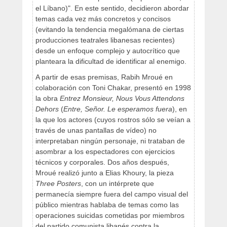
el Líbano)". En este sentido, decidieron abordar
temas cada vez más concretos y concisos
(evitando la tendencia megalómana de ciertas
producciones teatrales libanesas recientes)
desde un enfoque complejo y autocrítico que
planteara la dificultad de identificar al enemigo.
A partir de esas premisas, Rabih Mroué en
colaboración con Toni Chakar, presentó en 1998
la obra
Entrez Monsieur, Nous Vous Attendons
Dehors
(
Entre, Señor. Le esperamos fuera
), en
la que los actores (cuyos rostros sólo se veían a
través de unas pantallas de vídeo) no
interpretaban ningún personaje, ni trataban de
asombrar a los espectadores con ejercicios
técnicos y corporales. Dos años después,
Mroué realizó junto a Elias Khoury, la pieza
Three Posters
, con un intérprete que
permanecía siempre fuera del campo visual del
público mientras hablaba de temas como las
operaciones suicidas cometidas por miembros
del partido comunista libanés contra la